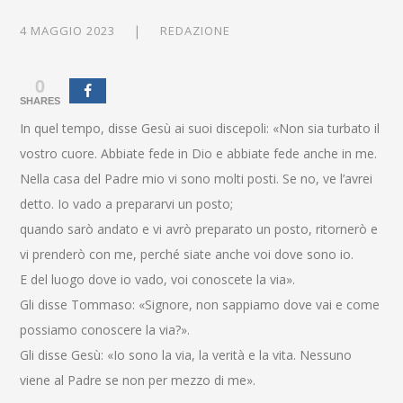
4 MAGGIO 2023
REDAZIONE
0
SHARES
In quel tempo, disse Gesù ai suoi discepoli: «Non sia turbato il
vostro cuore. Abbiate fede in Dio e abbiate fede anche in me.
Nella casa del Padre mio vi sono molti posti. Se no, ve l’avrei
detto. Io vado a prepararvi un posto;
quando sarò andato e vi avrò preparato un posto, ritornerò e
vi prenderò con me, perché siate anche voi dove sono io.
E del luogo dove io vado, voi conoscete la via».
Gli disse Tommaso: «Signore, non sappiamo dove vai e come
possiamo conoscere la via?».
Gli disse Gesù: «Io sono la via, la verità e la vita. Nessuno
viene al Padre se non per mezzo di me».