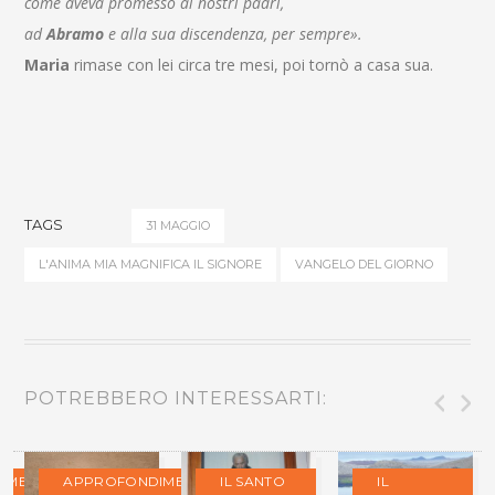
come aveva promesso ai nostri padri,
ad
Abramo
e alla sua discendenza, per sempre».
Maria
rimase con lei circa tre mesi, poi tornò a casa sua.
TAGS
31 MAGGIO
L'ANIMA MIA MAGNIFICA IL SIGNORE
VANGELO DEL GIORNO
POTREBBERO INTERESSARTI:
IMENTI
APPROFONDIMENTI
IL SANTO
IL