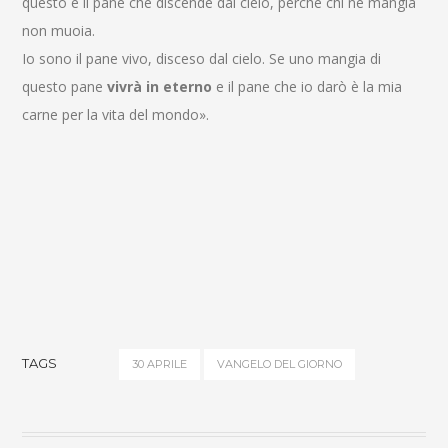
questo è il pane che discende dal cielo, perché chi ne mangia
non muoia.
Io sono il pane vivo, disceso dal cielo. Se uno mangia di
questo pane
vivrà in eterno
e il pane che io darò è la mia
carne per la vita del mondo».
TAGS
30 APRILE
VANGELO DEL GIORNO