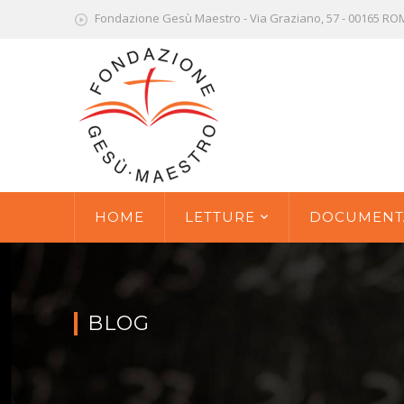
Fondazione Gesù Maestro - Via Graziano, 57 - 00165 R
HOME
LETTURE
DOCUMENT
BLOG