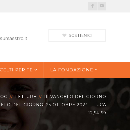
Facebook
Youtube
Profile
Profile
SOSTIENICI
sumaestro.it
CELTI PER TE
LA FONDAZIONE
LOG
LETTURE
IL VANGELO DEL GIORNO
GELO DEL GIORNO, 25 OTTOBRE 2024 – LUCA
12,54-59