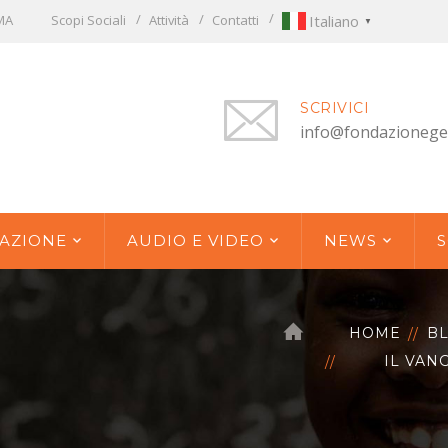
OMA
Scopi Sociali
Attività
Contatti
Italiano
▼
SCRIVICI
info@fondazionege
AZIONE
AUDIO E VIDEO
NEWS
S
HOME
B
IL VAN