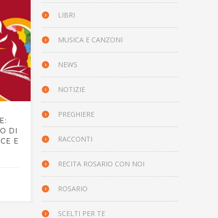
IL VANGELO DEL GIORNO
IL 
LIBRI
MUSICA E CANZONI
NEWS
NOTIZIE
PREGHIERE
E:
IL VANGELO DEL GIORNO,
IL 
O DI
25 OTTOBRE 2023 – LUCA
25 
RACCONTI
ACE E
12,39-48
RECITA ROSARIO CON NOI
24 OTTOBRE 2023
ROSARIO
SCELTI PER TE