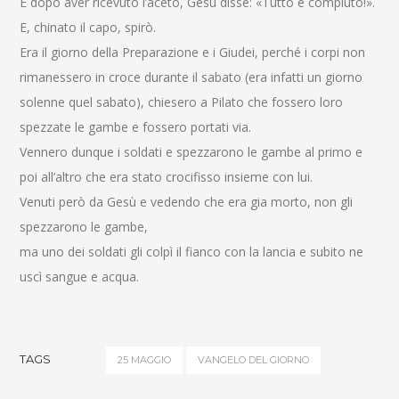
E dopo aver ricevuto l’aceto, Gesù disse: «Tutto è compiuto!».
E, chinato il capo, spirò.
Era il giorno della Preparazione e i Giudei, perché i corpi non
rimanessero in croce durante il sabato (era infatti un giorno
solenne quel sabato), chiesero a Pilato che fossero loro
spezzate le gambe e fossero portati via.
Vennero dunque i soldati e spezzarono le gambe al primo e
poi all’altro che era stato crocifisso insieme con lui.
Venuti però da Gesù e vedendo che era gia morto, non gli
spezzarono le gambe,
ma uno dei soldati gli colpì il fianco con la lancia e subito ne
uscì sangue e acqua.
TAGS
25 MAGGIO
VANGELO DEL GIORNO