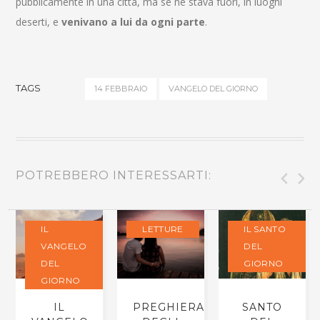
pubblicamente in una città, ma se ne stava fuori, in luoghi
deserti, e
venivano a lui da ogni parte
.
TAGS
14 FEBBRAIO
VANGELO DEL GIORNO
POTREBBERO INTERESSARTI:
IL
LETTURE
IL SANTO
VANGELO
DEL
DEL
GIORNO
GIORNO
IL
PREGHIERA
SANTO