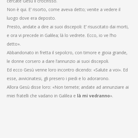
cercate Gesù il crocifisso.
Non è qui. E’ risorto, come aveva detto; venite a vedere il
luogo dove era deposto.
Presto, andate a dire ai suoi discepoli: E’ risuscitato dai morti,
e ora vi precede in Galilea; là lo vedrete. Ecco, io ve l’ho
detto».
Abbandonato in fretta il sepolcro, con timore e gioia grande,
le donne corsero a dare l’annunzio ai suoi discepoli.
Ed ecco Gesù venne loro incontro dicendo: «Salute a voi». Ed
esse, avvicinatesi, gli presero i piedi e lo adorarono.
Allora Gesù disse loro: «Non temete; andate ad annunziare ai
miei fratelli che vadano in Galilea e
là mi vedranno
».