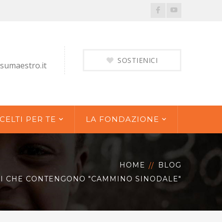
Facebook
Youtube
Profile
Profile
SOSTIENICI
sumaestro.it
CELTI PER TE
LA FONDAZIONE
HOME
BLOG
LI CHE CONTENGONO "CAMMINO SINODALE"