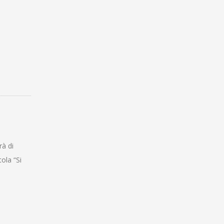
rà di
ola “Si