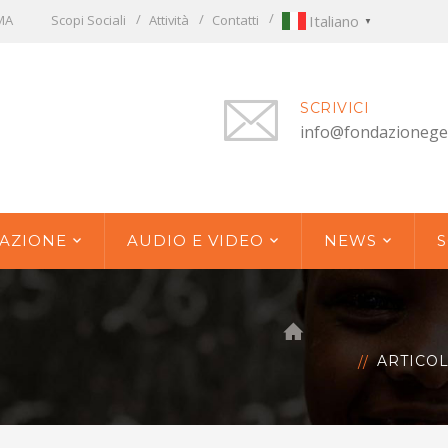
OMA
Scopi Sociali
Attività
Contatti
Italiano
▼
SCRIVICI
info@fondazionege
AZIONE
AUDIO E VIDEO
NEWS
S
ARTICO