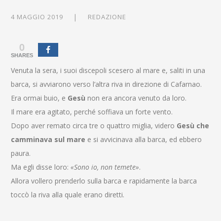
4 MAGGIO 2019
REDAZIONE
0
SHARES
Venuta la sera, i suoi discepoli scesero al mare
e, saliti in una
barca, si avviarono verso l’altra riva in direzione di Cafarnao.
Era ormai buio, e
Gesù
non era ancora venuto da loro.
Il mare era agitato, perché soffiava un forte vento.
Dopo aver remato circa tre o quattro miglia, videro
Gesù che
camminava sul mare
e si avvicinava alla barca, ed ebbero
paura.
Ma egli disse loro:
«Sono io, non temete»
.
Allora vollero prenderlo sulla barca e rapidamente la barca
toccò la riva alla quale erano diretti.