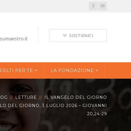
Facebook
Youtube
Profile
Profile
SOSTIENICI
sumaestro.it
CELTI PER TE
LA FONDAZIONE
LOG
LETTURE
IL VANGELO DEL GIORNO
LO DEL GIORNO, 3 LUGLIO 2026 – GIOVANNI
20,24-29