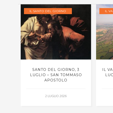
IL SANTO DEL GIORNO
IL V
O, 3
SANTO DEL GIORNO, 3
IL V
NNI
LUGLIO – SAN TOMMASO
LUG
APOSTOLO
2 LUGLIO 2026