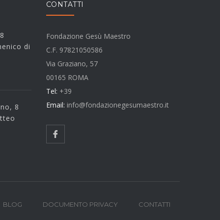
CONTATTI
 8
Fondazione Gesù Maestro
enico di
C.F. 97821050586
Via Graziano, 57
00165 ROMA
Tel:
+39
Email:
info@fondazionegesumaestro.it
rno, 8
tteo
BLOG
DOCUMENTO PRIVACY
CONTATTI