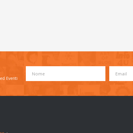
 ed Eventi
▼