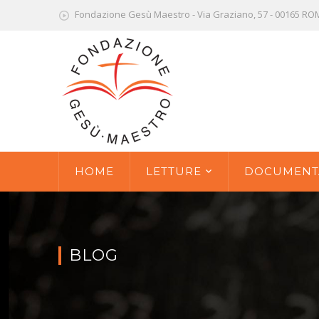
Fondazione Gesù Maestro - Via Graziano, 57 - 00165 R
HOME
LETTURE
DOCUMENT
BLOG