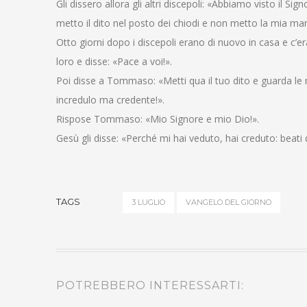
Gli dissero allora gli altri discepoli: «Abbiamo visto il Si
metto il dito nel posto dei chiodi e non metto la mia ma
Otto giorni dopo i discepoli erano di nuovo in casa e c
loro e disse: «Pace a voi!».
Poi disse a Tommaso: «Metti qua il tuo dito e guarda le 
incredulo ma credente!».
Rispose Tommaso: «Mio Signore e mio Dio!».
Gesù gli disse: «Perché mi hai veduto, hai creduto: beati
TAGS
3 LUGLIO
VANGELO DEL GIORNO
POTREBBERO INTERESSARTI: