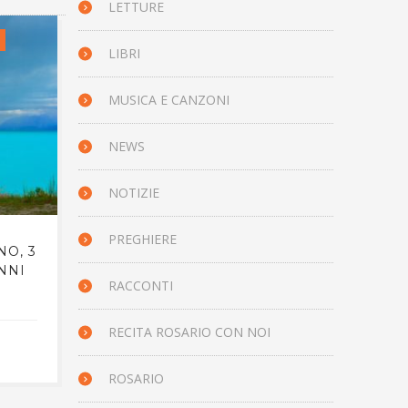
LETTURE
IL VANGELO DEL GIORNO
APP
LIBRI
MUSICA E CANZONI
NEWS
NOTIZIE
PREGHIERE
NO, 3
IL VANGELO DEL GIORNO, 3
COM
NNI
LUGLIO 2023 – GIOVANNI
LUGL
RACCONTI
20,24-29
RECITA ROSARIO CON NOI
2 LUGLIO 2023
ROSARIO