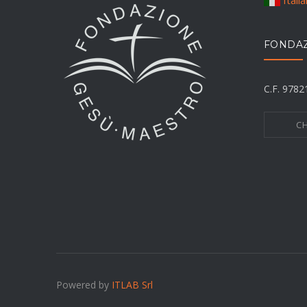
Itali
FONDAZ
C.F. 978
CH
Powered by
ITLAB Srl