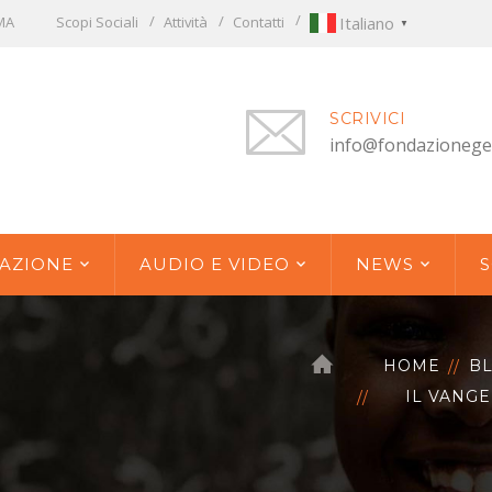
OMA
Scopi Sociali
Attività
Contatti
Italiano
▼
SCRIVICI
info@fondazionege
AZIONE
AUDIO E VIDEO
NEWS
S
HOME
B
IL VANGE