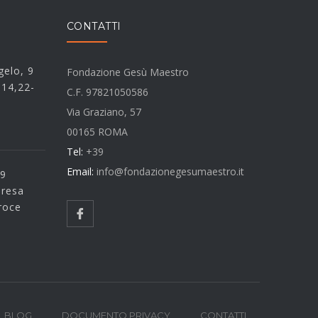
CONTATTI
elo, 9
Fondazione Gesù Maestro
 14,22-
C.F. 97821050586
Via Graziano, 57
00165 ROMA
Tel:
+39
Email:
info@fondazionegesumaestro.it
 9
eresa
roce
BLOG
DOCUMENTO PRIVACY
CONTATTI