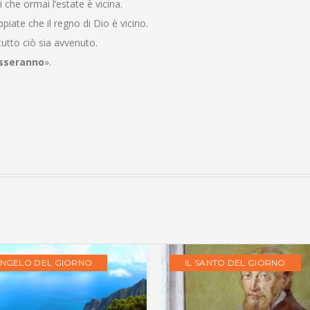
che ormai l’estate è vicina.
iate che il regno di Dio è vicino.
tutto ciò sia avvenuto.
asseranno
».
ANGELO DEL GIORNO
IL SANTO DEL GIORNO