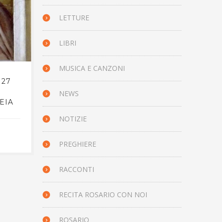
LETTURE
LIBRI
MUSICA E CANZONI
 27
IL VANGELO DEL GIORNO,
IL 
27 NOVEMBRE 2024 – LUCA
27 N
NEWS
EIA
21,12-19
NOTIZIE
26 NOVEMBRE 2024
PREGHIERE
RACCONTI
RECITA ROSARIO CON NOI
ROSARIO