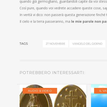
quando già germogliano, guardandoli capite da voi stessi 
Così pure, quando voi vedrete accadere queste cose, sapp
In verità vi dico: non passerà questa generazione finché 
Il cielo e la terra passeranno, ma
le mie parole non p
TAGS
27 NOVEMBRE
VANGELO DEL GIORNO
POTREBBERO INTERESSARTI:
AUDIO & VIDEO
IL V