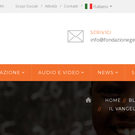
OMA
Scopi Sociali
Attività
Contatti
Italiano
▼
SCRIVICI
info@fondazionege
AZIONE
AUDIO E VIDEO
NEWS
S
HOME
B
IL VANGE