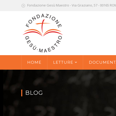
Fondazione Gesù Maestro - Via Graziano, 57 - 00165 R
HOME
LETTURE
DOCUMENT
BLOG