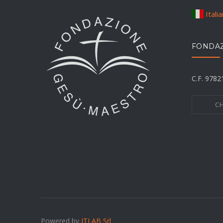
Itali
FONDAZ
C.F. 978
CH
Powered by
ITLAB Srl