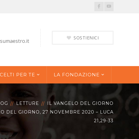
Facebook
Youtube
Profile
Profile
SOSTIENICI
sumaestro.it
CELTI PER TE
LA FONDAZIONE
LOG
LETTURE
IL VANGELO DEL GIORNO
LO DEL GIORNO, 27 NOVEMBRE 2020 – LUCA
21,29-33