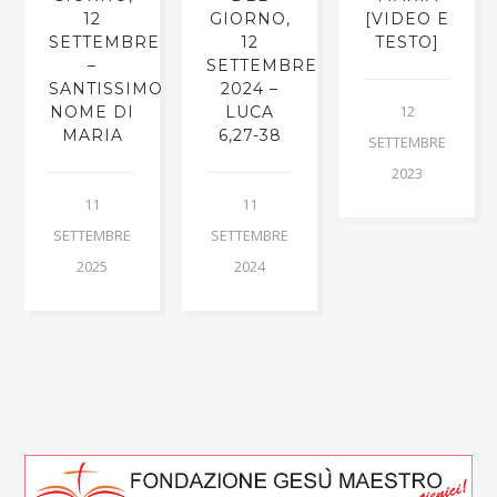
12
GIORNO,
[VIDEO E
SETTEMBRE
12
TESTO]
E
–
SETTEMBRE
SANTISSIMO
2024 –
12
NOME DI
LUCA
MARIA
6,27-38
SETTEMBRE
2023
11
11
SETTEMBRE
SETTEMBRE
2025
2024