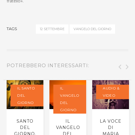
fratello».
TAGS
12 SETTEMBRE
VANGELO DEL GIORNO
POTREBBERO INTERESSARTI:
IL SANTO
IL
AUDIO &
DEL
VANGELO
VIDEO
GIORNO
DEL
GIORNO
SANTO
IL
LA VOCE
DEL
VANGELO
DI
GIORNO,
DEL
MARIA